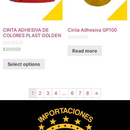
CINTA ADHESIVA DE
Cinta Adhesiva GP100
COLORES PLAST GOLDEN
Rated
0
Rated
$
200000
Read more
out
0
of
out
5
of
Select options
5
1
2
3
4
…
6
7
8
→