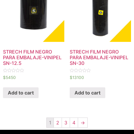
STRECH FILM NEGRO
STRECH FILM NEGRO
PARA EMBALAJE-VINIPEL
PARA EMBALAJE-VINIPEL
SN-12.5
SN-30
Rated
Rated
$
5450
$
13100
0
0
out
out
of
of
Add to cart
Add to cart
5
5
1
2
3
4
→