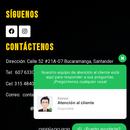
Síguenos
Contáctenos
Dirección: Calle 52 #21A-07 Bucaramanga, Santander
Tel: 607 6330404
Nuestro equipo de atención al cliente está
aquí para responder a sus preguntas.
¡Pregúntenos cualquier cosa!
Cel:
315 4840725
Correo: contactenos@goldeneagle.com.co
Asesor
Atención al cliente
@2022 – All Right Reserved.
golden eagle
Disponible
¿Puedo ayudarte?